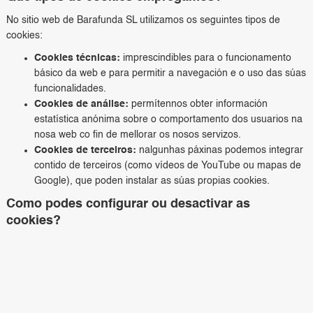
No sitio web de Barafunda SL utilizamos os seguintes tipos de
cookies:
Cookies técnicas:
imprescindibles para o funcionamento
básico da web e para permitir a navegación e o uso das súas
funcionalidades.
Cookies de análise:
permítennos obter información
estatística anónima sobre o comportamento dos usuarios na
nosa web co fin de mellorar os nosos servizos.
Cookies de terceiros:
nalgunhas páxinas podemos integrar
contido de terceiros (como vídeos de YouTube ou mapas de
Google), que poden instalar as súas propias cookies.
Como podes configurar ou desactivar as
cookies?
Podes permitir, bloquear ou eliminar as cookies instaladas no teu
equipo mediante a configuración das opcións do teu navegador:
Google Chrome:
https://support.google.com/chrome/answer/95647?hl=gl
Mozilla Firefox:
https://support.mozilla.org/gl/kb/habilitar-e-